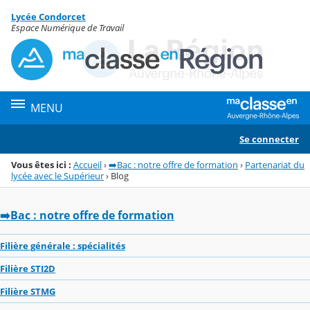
Panneau de gestion des cookies
Lycée Condorcet
Menu de la rubrique
Contenu
Espace Numérique de Travail
MENU
Se connecter
Vous êtes ici :
Accueil
›
➡️Bac : notre offre de formation
›
Partenariat du
lycée avec le Supérieur
›
Blog
➡️Bac : notre offre de formation
Filière générale : spécialités
Filière STI2D
Filière STMG