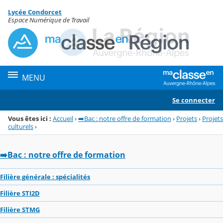
Panneau de gestion des cookies
Lycée Condorcet
Menu de la rubrique
Contenu
Espace Numérique de Travail
MENU
Se connecter
Vous êtes ici :
Accueil
›
➡️Bac : notre offre de formation
›
Projets
›
Projets
culturels
›
➡️Bac : notre offre de formation
Filière générale : spécialités
Filière STI2D
Filière STMG