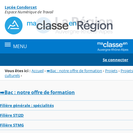
Panneau de gestion des cookies
Lycée Condorcet
Menu de la rubrique
Contenu
Espace Numérique de Travail
MENU
Se connecter
Vous êtes ici :
Accueil
›
➡️Bac : notre offre de formation
›
Projets
›
Projets
culturels
›
➡️Bac : notre offre de formation
Filière générale : spécialités
Filière STI2D
Filière STMG