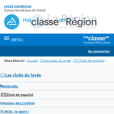
Panneau de gestion des cookies
Lycée Condorcet
Menu de la rubrique
Contenu
Espace Numérique de Travail
MENU
Se connecter
Vous êtes ici :
Accueil
›
🏌️‍♂️Les clubs du lycée
›
🇪🇸Club de español
›
🏌️‍♂️Les clubs du lycée
🎙️Webradio
🇪🇸Club de español
♾️Atelier des 2 infinis
🏅UNSS : le sport !