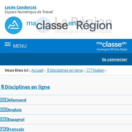
Panneau de gestion des cookies
Lycée Condorcet
Menu de la rubrique
Contenu
Espace Numérique de Travail
MENU
Se connecter
Vous êtes ici :
Accueil
›
🔖Disciplines en ligne
›
🇮🇹Italien
›
🔖Disciplines en ligne
🇩🇪Allemand
🇬🇧Anglais
🇪🇸Espagnol
🇫🇷Français