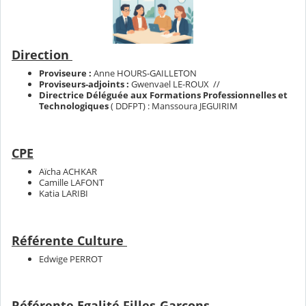
Direction
Proviseure :
Anne HOURS-GAILLETON
Proviseurs-adjoints :
Gwenvael LE-ROUX //
Directrice Déléguée aux Formations Professionnelles et
Technologiques
( DDFPT) : Manssoura JEGUIRIM
CPE
Aïcha ACHKAR
Camille LAFONT
Katia LARIBI
Référente Culture
Edwige PERROT
Référente Egalité Filles-Garçons