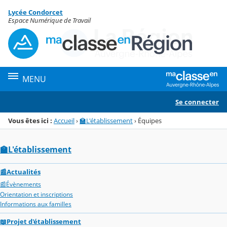
Panneau de gestion des cookies
Lycée Condorcet
Menu de la rubrique
Contenu
Espace Numérique de Travail
MENU
Se connecter
Vous êtes ici :
Accueil
›
🏫L'établissement
›
Équipes
🏫L'établissement
📰Actualités
📰Évènements
Orientation et inscriptions
Informations aux familles
📖Projet d'établissement