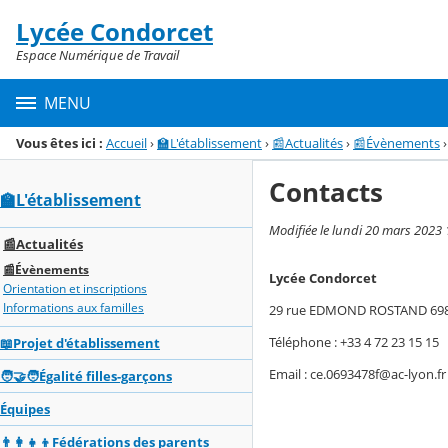
Panneau de gestion des cookies
Lycée Condorcet
Menu de la rubrique
Contenu
Espace Numérique de Travail
MENU
Vous êtes ici :
Accueil
›
🏫L'établissement
›
📰Actualités
›
📰Évènements
›
Contacts
🏫L'établissement
Modifiée le lundi 20 mars 2023 
📰Actualités
📰Évènements
Lycée Condorcet
Orientation et inscriptions
Informations aux familles
29 rue EDMOND ROSTAND 698
Téléphone : +33 4 72 23 15 15
📖Projet d'établissement
Email : ce.0693478f@ac-lyon.fr
🧑‍🤝‍🧑Égalité filles-garçons
Équipes
👨‍👩‍👧‍👦Fédérations des parents