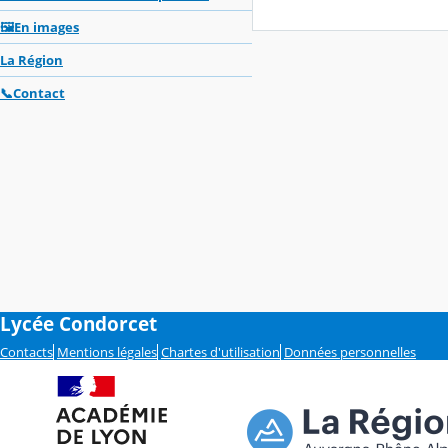
🖼️En images
La Région
📞Contact
Lycée Condorcet
Contacts
Mentions légales
Chartes d'utilisation
Données personnelles