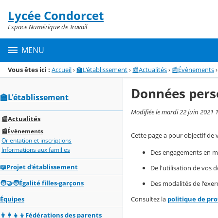
Panneau de gestion des cookies
Lycée Condorcet
Menu de la rubrique
Contenu
Espace Numérique de Travail
MENU
Vous êtes ici :
Accueil
›
🏫L'établissement
›
📰Actualités
›
📰Évènements
›
Données pers
🏫L'établissement
Modifiée le mardi 22 juin 2021 
📰Actualités
📰Évènements
Cette page a pour objectif de 
Orientation et inscriptions
Informations aux familles
Des engagements en mat
📖Projet d'établissement
De l'utilisation de vos
🧑‍🤝‍🧑Égalité filles-garçons
Des modalités de l'exerc
Équipes
Consultez la
politique de pr
👨‍👩‍👧‍👦Fédérations des parents