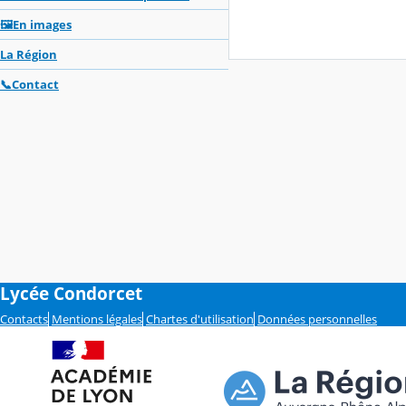
🖼️En images
La Région
📞Contact
Lycée Condorcet
Contacts
Mentions légales
Chartes d'utilisation
Données personnelles