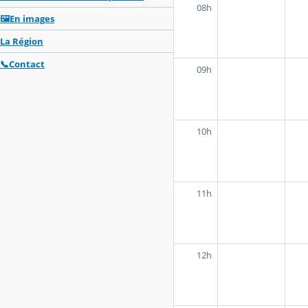
08h
🖼️En images
La Région
📞Contact
09h
10h
11h
12h