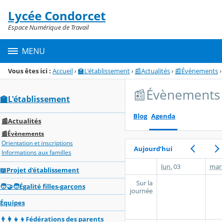
Panneau de gestion des cookies
Lycée Condorcet
Menu de la rubrique
Contenu
Espace Numérique de Travail
MENU
Vous êtes ici :
Accueil
›
🏫L'établissement
›
📰Actualités
›
📰Évènements
›
📰Évènements
🏫L'établissement
Blog
Agenda
📰Actualités
📰Évènements
Orientation et inscriptions
Aujourd’hui
Informations aux familles
lun.
03
mar
📖Projet d'établissement
Sur la
🧑‍🤝‍🧑Égalité filles-garçons
journée
Équipes
👨‍👩‍👧‍👦Fédérations des parents