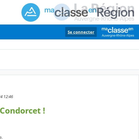
Se connecter
24 12:46
Condorcet !
e.