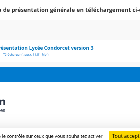
 de présentation générale en téléchargement ci-
résentation Lycée Condorcet version 3
Télécharger
( .
pptx
,
11.51
Mo
)
Tout accept
e le contrôle sur ceux que vous souhaitez activer