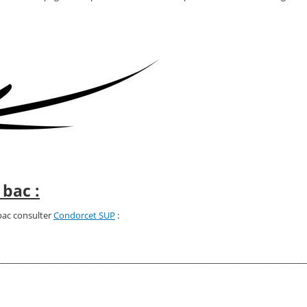
 bac :
bac consulter
Condorcet SUP
:
___________________________________________________________________________