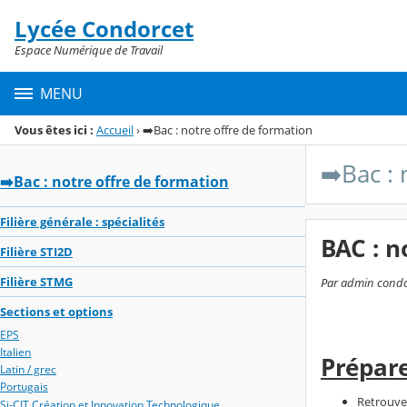
Panneau de gestion des cookies
Lycée Condorcet
Menu de la rubrique
Contenu
Espace Numérique de Travail
MENU
Vous êtes ici :
Accueil
›
➡️Bac : notre offre de formation
➡️Bac :
➡️Bac : notre offre de formation
Filière générale : spécialités
BAC : n
Filière STI2D
Filière STMG
Par admin condor
Sections et options
EPS
Italien
Prépare
Latin / grec
Portugais
Retrouvez
Si-CIT Création et Innovation Technologique