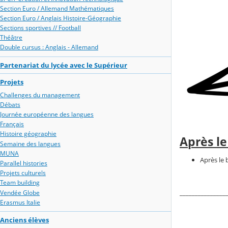
Section Euro / Allemand Mathématiques
Section Euro / Anglais Histoire-Géographie
Sections sportives // Football
Théâtre
Double cursus : Anglais - Allemand
Partenariat du lycée avec le Supérieur
Projets
Challenges du management
Débats
Journée européenne des langues
Français
Histoire géographie
Après le
Semaine des langues
MUNA
Après le 
Parallel histories
Projets culturels
Team building
_______________
Vendée Globe
Erasmus Italie
Anciens élèves