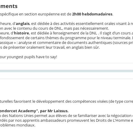
ements
spécifique en section européenne est de
2h00 hebdomadaires
.
heure, d'
anglais
, est dédiée à des activités essentiellement orales visant à
ien avec le contenu du cours de DNL, mais pas nécessairement.
eure, d'
histoire
, est dédiée à l’enseignement de la DNL . Il s’agit d’un co
fondissement de certains thèmes du programme pour le niveau terminale. L
lassique » : analyse et commentaire de documents authentiques (sources pr
s de présenter oralement leur travail, en anglais bien sûr.
 our youngest pupils have to say!
L
e
c
t
u
r
e
ulturelles favorisent le développement des compétences visées (de type cor
ondorcet Academy", par Mr Laissus.
 des Nations Unies permet aux élèves de se familiariser avec la négociation
dés par nos apprentis ambassadeurs promeuvent les Droits de L'Homme et 
problèmes mondiaux.