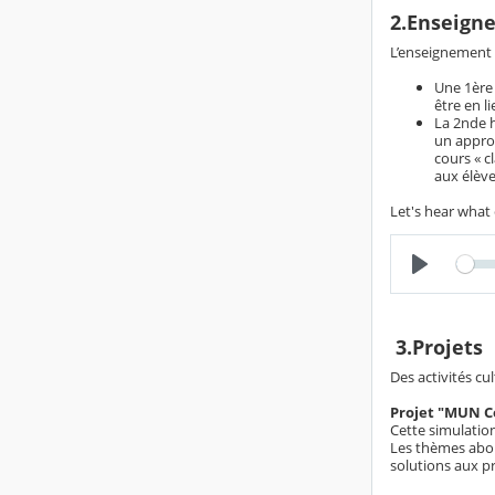
2.Enseign
L’enseignement 
Une 1ère 
être en l
La 2nde h
un appro
cours « c
aux élève
Let's hear what
3.Projets
Des activités c
Projet "MUN C
Cette simulation
Les thèmes abor
solutions aux 