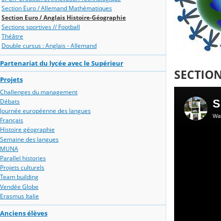
Section Euro / Allemand Mathématiques
Section Euro / Anglais Histoire-Géographie
Sections sportives // Football
Théâtre
Double cursus : Anglais - Allemand
Partenariat du lycée avec le Supérieur
SECTIO
Projets
Challenges du management
Débats
Journée européenne des langues
Français
Histoire géographie
Semaine des langues
MUNA
Parallel histories
Projets culturels
Team building
Vendée Globe
Erasmus Italie
Anciens élèves