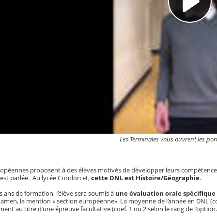
Les Terminales vous ouvrent les port
ropéennes proposent à des élèves motivés de développer leurs compétences d
 est parlée. Au lycée Condorcet,
cette DNL est Histoire/Géographie
.
ois ans de formation, l’élève sera soumis à
une évaluation orale spécifique
’examen, la mention « section européenne». La moyenne de l’année en DNL (c
nt au titre d’une épreuve facultative (coef. 1 ou 2 selon le rang de l’option.