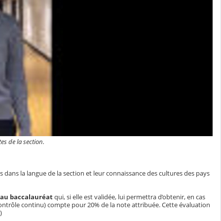
es de la section.
ans la langue de la section et leur connaissance des cultures des pays
 au baccalauréat
qui, si elle est validée, lui permettra d’obtenir, en cas
ontrôle continu) compte pour 20% de la note attribuée. Cette évaluation
)