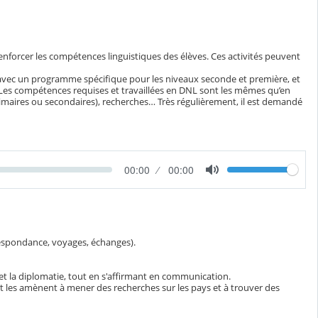
 renforcer les compétences linguistiques des élèves. Ces activités peuvent
urs avec un programme spécifique pour les niveaux seconde et première, et
es compétences requises et travaillées en DNL sont les mêmes qu’en
imaires ou secondaires), recherches… Très régulièrement, il est demandé
V
T
00:00
D
00:00
o
e
u
l
m
r
u
p
é
m
s
e
e
é
c
o
respondance, voyages, échanges).
u
l
é
 et la diplomatie, tout en s'affirmant en communication.
les amènent à mener des recherches sur les pays et à trouver des