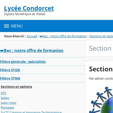
Panneau de gestion des cookies
Lycée Condorcet
Menu de la rubrique
Contenu
Espace Numérique de Travail
MENU
Vous êtes ici :
Accueil
›
➡️Bac : notre offre de formation
›
Sections et opt
Section
➡️Bac : notre offre de formation
Filière générale : spécialités
Section
Filière STI2D
Filière STMG
Par admin condor
Sections et options
EPS
Italien
Latin / grec
Portugais
Si-CIT Création et Innovation Technologique