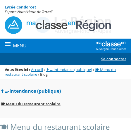
Panneau de gestion des cookies
Lycée Condorcet
Menu de la rubrique
Contenu
Espace Numérique de Travail
MENU
Se connecter
Vous êtes ici :
Accueil
›
👨‍🍳Intendance (publique)
›
🍽️ Menu du
restaurant scolaire
›
Blog
👨‍🍳Intendance (publique)
🍽️ Menu du restaurant scolaire
🍽️ Menu du restaurant scolaire