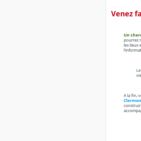
Venez f
Un cherc
pourrez r
les lieux
l’informa
Le
vi
A la fin,
Clermon
construi
accompag