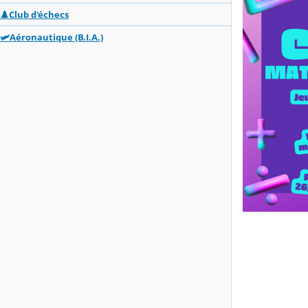
♟️Club d'échecs
🛩️Aéronautique (B.I.A.)