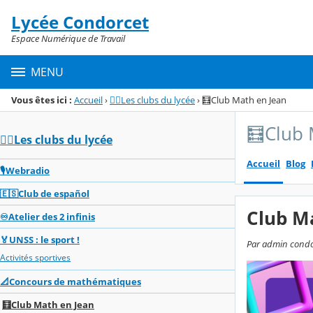
Panneau de gestion des cookies
Lycée Condorcet
Menu de la rubrique
Contenu
Espace Numérique de Travail
MENU
Vous êtes ici :
Accueil
›
🏌️‍♂️Les clubs du lycée
›
🧮Club Math en Jean
🧮Club 
🏌️‍♂️Les clubs du lycée
Accueil
Blog
🎙️Webradio
🇪🇸Club de español
Club M
♾️Atelier des 2 infinis
🏅UNSS : le sport !
Par admin condor
Activités sportives
📐Concours de mathématiques
🧮Club Math en Jean