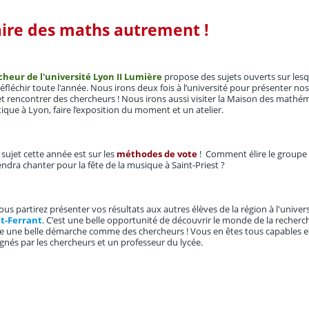
aire
des maths autrement !
heur de l'université Lyon II Lumière
propose des sujets ouverts sur les
éfléchir toute l'année. Nous irons deux fois à l’université pour présenter nos 
 et rencontrer des chercheurs ! Nous irons aussi visiter la Maison des mathé
tique à Lyon, faire l’exposition du moment et un atelier.
 sujet cette année est sur les
méthodes de vote
! Comment élire le groupe
endra chanter pour la fête de la musique à Saint-Priest ?
 vous partirez présenter vos résultats aux autres élèves de la région à l'univer
t-Ferrant
. C'est une belle opportunité de découvrir le monde de la recherc
re une belle démarche comme des chercheurs ! Vous en êtes tous capables e
nés par les chercheurs et un professeur du lycée.