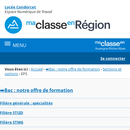
Panneau de gestion des cookies
Lycée Condorcet
Menu de la rubrique
Contenu
Espace Numérique de Travail
MENU
Se connecter
Vous êtes ici :
Accueil
›
➡️Bac : notre offre de formation
›
Sections et
options
›
EPS
➡️Bac : notre offre de formation
Filière générale : spécialités
Filière STI2D
Filière STMG