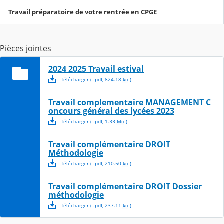
Travail préparatoire de votre rentrée en CPGE
Pièces jointes
2024 2025 Travail estival
Télécharger
( .
pdf
,
824.18
ko
)
Travail complementaire MANAGEMENT C
oncours général des lycées 2023
Télécharger
( .
pdf
,
1.33
Mo
)
Travail complémentaire DROIT
Méthodologie
Télécharger
( .
pdf
,
210.50
ko
)
Travail complémentaire DROIT Dossier
méthodologie
Télécharger
( .
pdf
,
237.11
ko
)