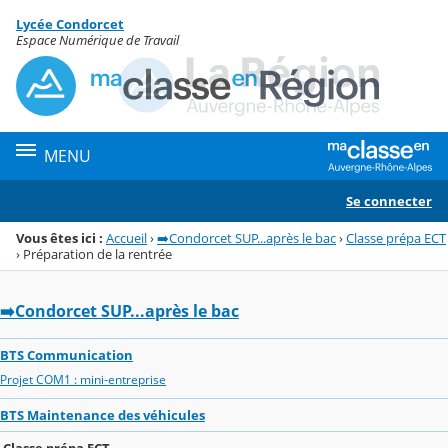
Panneau de gestion des cookies
Lycée Condorcet
Menu de la rubrique
Contenu
Espace Numérique de Travail
MENU
Se connecter
Vous êtes ici :
Accueil
›
➡️Condorcet SUP...après le bac
›
Classe prépa ECT
›
Préparation de la rentrée
➡️Condorcet SUP...après le bac
BTS Communication
Projet COM1 : mini-entreprise
BTS Maintenance des véhicules
Classe prépa ECT