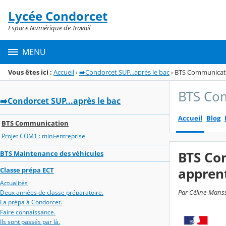
Panneau de gestion des cookies
Lycée Condorcet
Menu de la rubrique
Contenu
Espace Numérique de Travail
MENU
Vous êtes ici :
Accueil
›
➡️Condorcet SUP...après le bac
›
BTS Communicat
BTS Co
➡️Condorcet SUP...après le bac
Accueil
Blog
BTS Communication
Projet COM1 : mini-entreprise
BTS Com
BTS Maintenance des véhicules
appren
Classe prépa ECT
Actualités
Par Céline-Manss
Deux années de classe préparatoire.
La prépa à Condorcet.
Faire connaissance.
Ils sont passés par là.