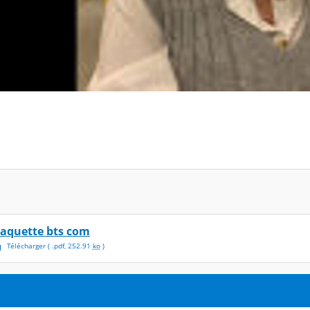
laquette bts com
Télécharger
( .
pdf
,
252.91
ko
)