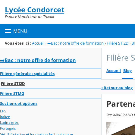
Panneau de gestion des cookies
Lycée Condorcet
Menu de la rubrique
Contenu
Espace Numérique de Travail
MENU
Vous êtes ici :
Accueil
›
➡️Bac : notre offre de formation
›
Filière STI2D
›
B
Filière 
➡️Bac : notre offre de formation
Accueil
Blog
Filière générale : spécialités
Filière STI2D
‹
Retour au blog
Filière STMG
Partena
Sections et options
EPS
Par XAVIER AND P
Italien
Latin / grec
Portugais
Si-CIT Création et Innovation Technologique