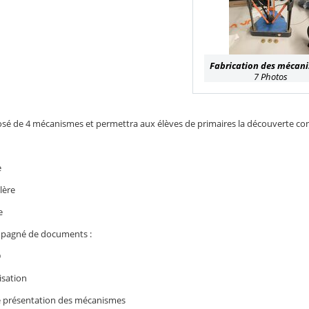
Fabrication des mécan
7 Photos
osé de 4 mécanismes et permettra aux élèves de primaires la découverte con
e
lère
e
mpagné de documents :
D
lisation
e présentation des mécanismes