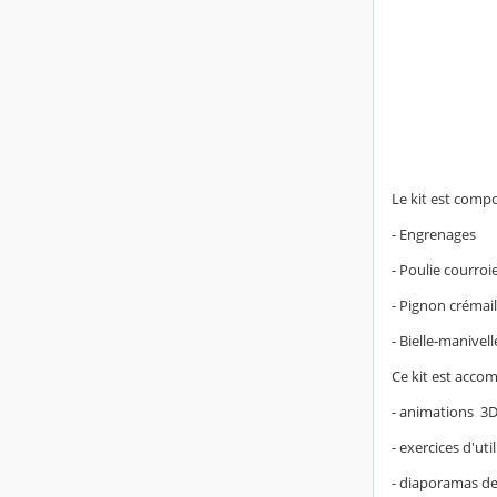
Le kit est comp
- Engrenages
- Poulie courroi
- Pignon crémail
- Bielle-manivell
Ce kit est acco
- animations 3
- exercices d'uti
- diaporamas d