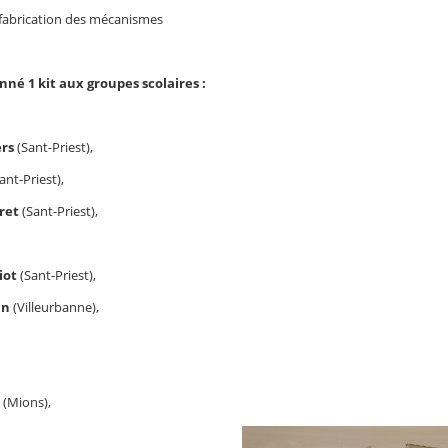
fabrication des mécanismes
né 1 kit aux groupes scolaires :
ers
(Sant-Priest),
ant-Priest),
oret
(Sant-Priest),
iot
(Sant-Priest),
in
(Villeurbanne),
(Mions),