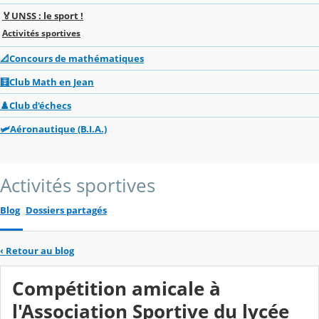
🏅UNSS : le sport !
Activités sportives
📐Concours de mathématiques
🧮Club Math en Jean
♟️Club d'échecs
🛩️Aéronautique (B.I.A.)
Activités sportives
Blog
Dossiers partagés
‹
Retour au blog
Compétition amicale à
l'Association Sportive du lycée