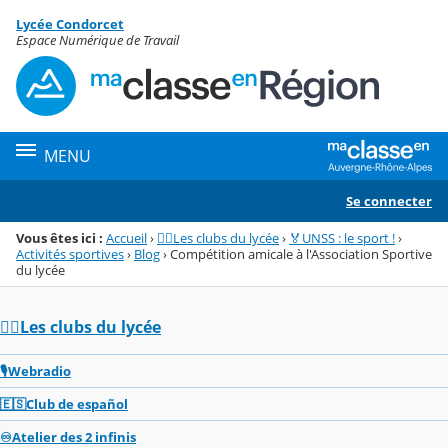
Panneau de gestion des cookies
Lycée Condorcet
Menu de la rubrique
Contenu
Espace Numérique de Travail
MENU
Se connecter
Vous êtes ici :
Accueil
›
🏌️‍♂️Les clubs du lycée
›
🏅UNSS : le sport !
›
Activités sportives
›
Blog
›
Compétition amicale à l'Association Sportive
du lycée
🏌️‍♂️Les clubs du lycée
🎙️Webradio
🇪🇸Club de español
♾️Atelier des 2 infinis