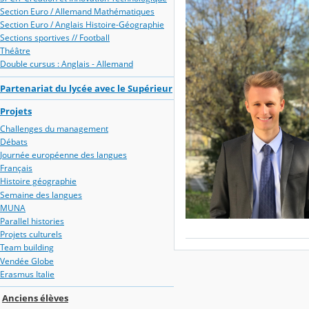
Section Euro / Allemand Mathématiques
Section Euro / Anglais Histoire-Géographie
Sections sportives // Football
Théâtre
Double cursus : Anglais - Allemand
Partenariat du lycée avec le Supérieur
Projets
Challenges du management
Débats
Journée européenne des langues
Français
Histoire géographie
Semaine des langues
MUNA
Parallel histories
Projets culturels
Team building
Vendée Globe
Erasmus Italie
Anciens élèves