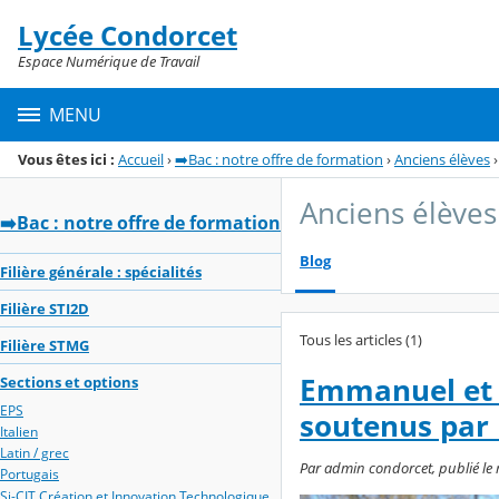
Panneau de gestion des cookies
Lycée Condorcet
Menu de la rubrique
Contenu
Espace Numérique de Travail
MENU
Vous êtes ici :
Accueil
›
➡️Bac : notre offre de formation
›
Anciens élèves
›
Anciens élèves
➡️Bac : notre offre de formation
Blog
Filière générale : spécialités
Filière STI2D
Tous les articles (1)
Filière STMG
Emmanuel et T
Sections et options
EPS
soutenus par 
Italien
Latin / grec
Par admin condorcet, publié le m
Portugais
Si-CIT Création et Innovation Technologique