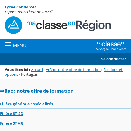
Panneau de gestion des cookies
Lycée Condorcet
Menu de la rubrique
Contenu
Espace Numérique de Travail
MENU
Se connecter
Vous êtes ici :
Accueil
›
➡️Bac : notre offre de formation
›
Sections et
options
›
Portugais
➡️Bac : notre offre de formation
Filière générale : spécialités
Filière STI2D
Filière STMG