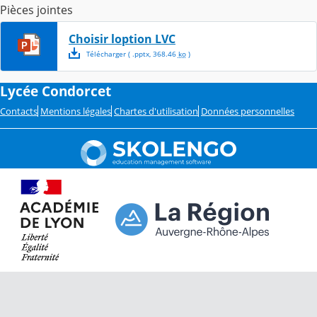
Pièces jointes
Choisir loption LVC
Télécharger
( .
pptx
,
368.46
ko
)
Lycée Condorcet
Contacts
Mentions légales
Chartes d'utilisation
Données personnelles