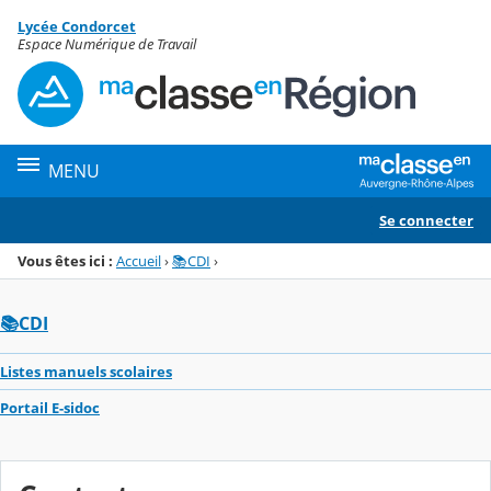
Panneau de gestion des cookies
Lycée Condorcet
Menu de la rubrique
Contenu
Espace Numérique de Travail
MENU
Se connecter
Vous êtes ici :
Accueil
›
📚CDI
›
📚CDI
Listes manuels scolaires
Portail E-sidoc