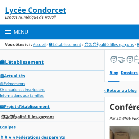
Panneau de gestion des cookies
Lycée Condorcet
Menu de la rubrique
Contenu
Espace Numérique de Travail
MENU
Vous êtes ici :
Accueil
›
🏫L'établissement
›
🧑‍🤝‍🧑Égalité filles-garçons
›
B
🧑‍🤝‍🧑
🏫L'établissement
Blog
Dossiers
📰Actualités
📰Évènements
Orientation et inscriptions
‹
Retour au blog
Informations aux familles
Confére
📖Projet d'établissement
🧑‍🤝‍🧑Égalité filles-garçons
Par EDWIGE PERRO
Équipes
👨‍👩‍👧‍👦Fédérations des parents