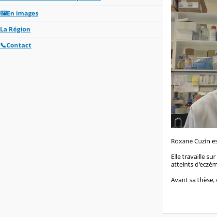
🖼️En images
La Région
📞Contact
Roxane Cuzin es
Elle travaille s
atteints d'eczé
Avant sa thèse, 