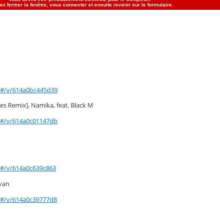
ay/#/v/614a0bc445d39
es Remix], Namika, feat. Black M
ay/#/v/614a0c01147db
ay/#/v/614a0c639c863
van
ay/#/v/614a0c39777d8