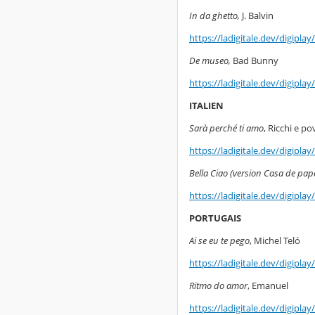
In da ghetto,
J. Balvin
https://ladigitale.dev/digipl
De museo,
Bad Bunny
https://ladigitale.dev/digipl
ITALIEN
Sarà perché ti amo
, Ricchi e po
https://ladigitale.dev/digipla
Bella Ciao (version Casa de pape
https://ladigitale.dev/digipl
PORTUGAIS
Ai se eu te pego
, Michel Teló
https://ladigitale.dev/digipla
Ritmo do amor
, Emanuel
https://ladigitale.dev/digipl