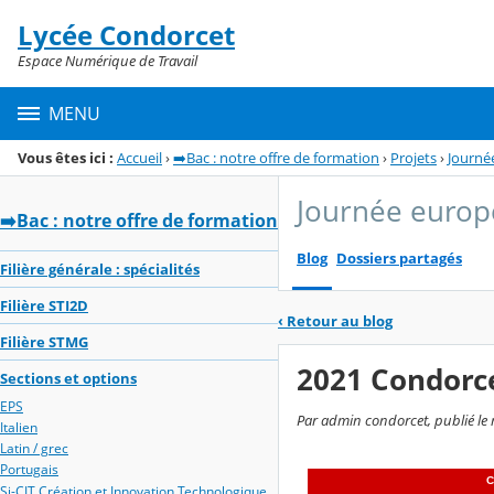
Panneau de gestion des cookies
Lycée Condorcet
Menu de la rubrique
Contenu
Espace Numérique de Travail
MENU
Vous êtes ici :
Accueil
›
➡️Bac : notre offre de formation
›
Projets
›
Journé
Journée europ
➡️Bac : notre offre de formation
Blog
Dossiers partagés
Filière générale : spécialités
Filière STI2D
‹
Retour au blog
Filière STMG
2021 Condorce
Sections et options
EPS
Par admin condorcet, publié le 
Italien
Latin / grec
Portugais
Si-CIT Création et Innovation Technologique