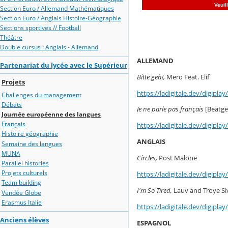
Section Euro / Allemand Mathématiques
Section Euro / Anglais Histoire-Géographie
Sections sportives // Football
Théâtre
Double cursus : Anglais - Allemand
ALLEMAND
Partenariat du lycée avec le Supérieur
Bitte geh!,
Mero Feat. Elif
Projets
https://ladigitale.dev/digipl
Challenges du management
Débats
Je ne parle pas français
[Beatge
Journée européenne des langues
Français
https://ladigitale.dev/digipl
Histoire géographie
ANGLAIS
Semaine des langues
MUNA
Circles,
Post Malone
Parallel histories
Projets culturels
https://ladigitale.dev/digipl
Team building
I'm So Tired,
Lauv and Troye Si
Vendée Globe
Erasmus Italie
https://ladigitale.dev/digipl
Anciens élèves
ESPAGNOL