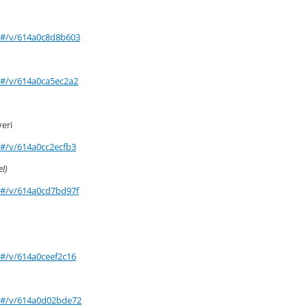
ay/#/v/614a0c8d8b603
ay/#/v/614a0ca5ec2a2
veri
y/#/v/614a0cc2ecfb3
l)
ay/#/v/614a0cd7bd97f
y/#/v/614a0ceef2c16
ay/#/v/614a0d02bde72