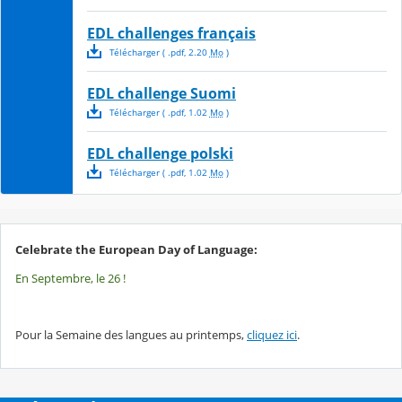
EDL challenges français
Télécharger
( .
pdf
,
2.20
Mo
)
EDL challenge Suomi
Télécharger
( .
pdf
,
1.02
Mo
)
EDL challenge polski
Télécharger
( .
pdf
,
1.02
Mo
)
Celebrate the European Day of Language:
En Septembre, le 26 !
Pour la Semaine des langues au printemps,
cliquez ici
.