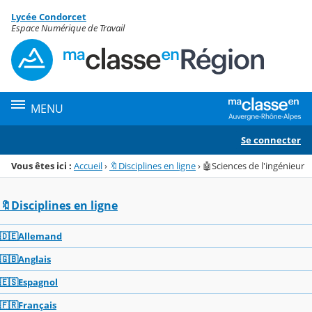
Panneau de gestion des cookies
Lycée Condorcet
Menu de la rubrique
Contenu
Espace Numérique de Travail
MENU
Se connecter
Vous êtes ici :
Accueil
›
🔖Disciplines en ligne
›
🤖Sciences de l'ingénieur
🔖Disciplines en ligne
🇩🇪Allemand
🇬🇧Anglais
🇪🇸Espagnol
🇫🇷Français