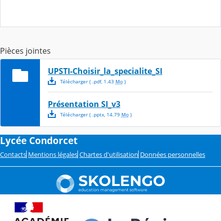
Pièces jointes
UPSTI-Choisir_la_specialite_SI
Télécharger
( .
pdf
,
1.43
Mo
)
Présentation SI_v3
Télécharger
( .
pptx
,
14.79
Mo
)
Lycée Condorcet
Contacts
Mentions légales
Chartes d'utilisation
Données personnelles