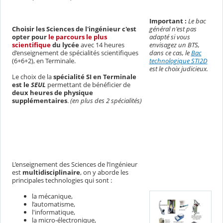
Important :
Le bac
général n'est pas
Choisir les Sciences de l'ingénieur c'est
adapté si vous
opter pour
le parcours le plus
envisagez un BTS,
scientifique
du lycée
avec 14 heures
dans ce cas, le
Bac
d’enseignement de spécialités scientifiques
technologique STI2D
(6+6+2), en Terminale.
est le choix judicieux.
Le choix de la
spécialité SI en Terminale
est le
SEUL
permettant de bénéficier de
deux heures de physique
supplémentaires
.
(en plus des 2 spécialités)
L’enseignement des Sciences de l’Ingénieur
est
multidisciplinaire
, on y aborde les
principales technologies qui sont :
la mécanique,
l’automatisme,
l'informatique,
la micro-électronique,