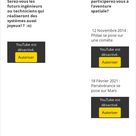
Serez-vous les
participerez-vous à
futurs ingénieurs
l'aventure
ou techniciens qui
spatiale?
réaliseront des
systèmes aussi
joyeux! ? :o)
12 Novembre 2014 :
Philae se pose sur
une comète
YouTube est
YouTube est
désactivé.
désactivé.
Autoriser
Autoriser
18 Février 2021 :
Persévérance se
pose sur Mars
YouTube est
désactivé.
Autoriser